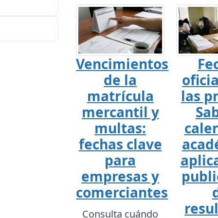
Vencimientos
Fe
de la
ofici
matrícula
las p
mercantil y
Sab
multas:
cale
fechas clave
acad
para
aplic
empresas y
publi
comerciantes
resu
Consulta cuándo