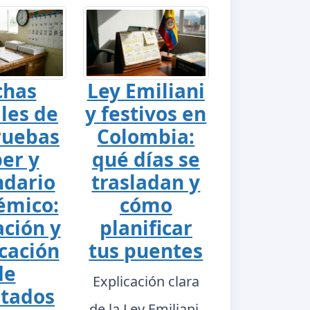
chas
Ley Emiliani
ales de
y festivos en
ruebas
Colombia:
er y
qué días se
ndario
trasladan y
émico:
cómo
ación y
planificar
cación
tus puentes
de
Explicación clara
ltados
de la Ley Emiliani,