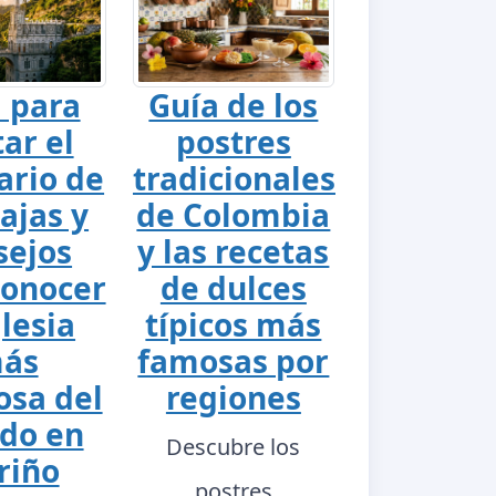
 para
Guía de los
tar el
postres
ario de
tradicionales
ajas y
de Colombia
sejos
y las recetas
conocer
de dulces
glesia
típicos más
ás
famosas por
sa del
regiones
do en
Descubre los
riño
postres