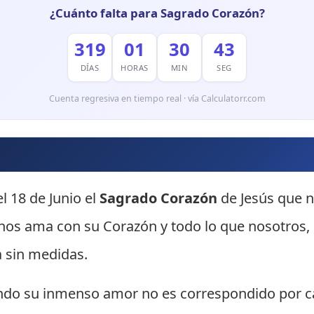
¿Cuánto falta para Sagrado Corazón?
319
01
30
42
DÍAS
HORAS
MIN
SEG
Cuenta regresiva en tiempo real · vía Calculatorr.com
l 18 de Junio el
Sagrado Corazón
de Jesús que n
 nos ama con su Corazón y todo lo que nosotros,
 sin medidas.
ando su inmenso amor no es correspondido por c