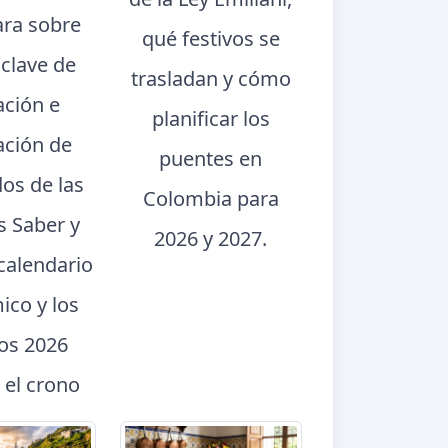
ara sobre
qué festivos se
 clave de
trasladan y cómo
ación e
planificar los
ación de
puentes en
dos de las
Colombia para
s Saber y
2026 y 2027.
calendario
ico y los
dos 2026
 el crono