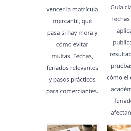
Guía cl
vencer la matrícula
fechas
mercantil, qué
aplic
pasa si hay mora y
public
cómo evitar
resulta
multas. Fechas,
prueba
feriados relevantes
cómo el 
y pasos prácticos
académ
para comerciantes.
feria
afectan