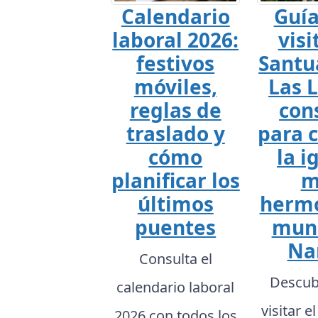
Calendario
Guía
laboral 2026:
visi
festivos
Santu
móviles,
Las L
reglas de
con
traslado y
para 
cómo
la i
planificar los
m
últimos
hermo
puentes
mun
Na
Consulta el
Descub
calendario laboral
visitar e
2026 con todos los