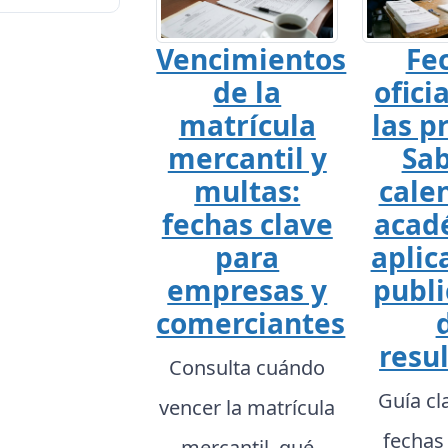
Vencimientos
Fe
de la
ofici
matrícula
las p
mercantil y
Sab
multas:
cale
fechas clave
acad
para
aplic
empresas y
publi
comerciantes
resu
Consulta cuándo
Guía cl
vencer la matrícula
fechas
mercantil, qué