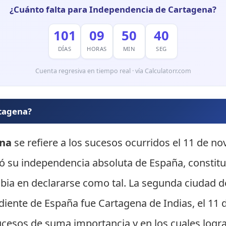
¿Cuánto falta para Independencia de Cartagena?
101
09
50
38
DÍAS
HORAS
MIN
SEG
Cuenta regresiva en tiempo real · vía Calculatorr.com
rtagena?
ena
se refiere a los sucesos ocurridos el 11 de no
ó su independencia absoluta de España, constitu
mbia en declararse como tal. La segunda ciudad 
diente de España fue Cartagena de Indias, el 11
cesos de suma importancia y en los cuales logr