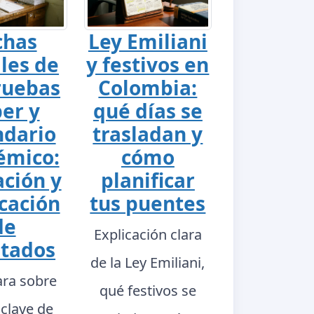
chas
Ley Emiliani
ales de
y festivos en
ruebas
Colombia:
er y
qué días se
ndario
trasladan y
émico:
cómo
ación y
planificar
cación
tus puentes
de
Explicación clara
ltados
de la Ley Emiliani,
ara sobre
qué festivos se
 clave de