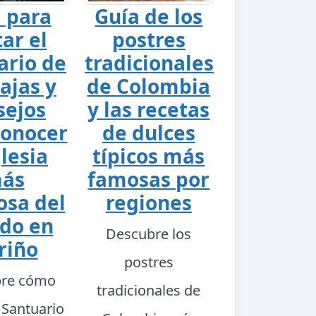
 para
Guía de los
tar el
postres
ario de
tradicionales
ajas y
de Colombia
sejos
y las recetas
conocer
de dulces
glesia
típicos más
ás
famosas por
sa del
regiones
do en
Descubre los
riño
postres
re cómo
tradicionales de
l Santuario