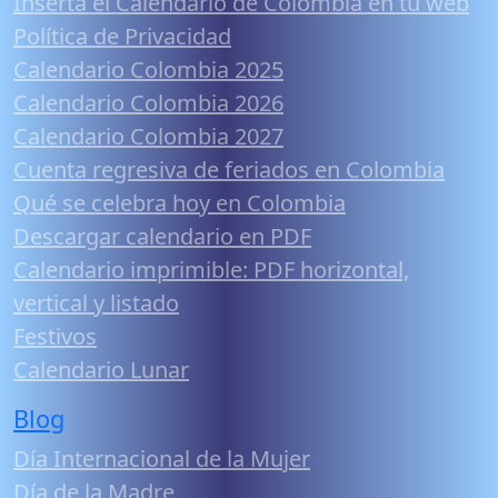
Inserta el Calendario de Colombia en tu web
Política de Privacidad
Calendario Colombia 2025
Calendario Colombia 2026
Calendario Colombia 2027
Cuenta regresiva de feriados en Colombia
Qué se celebra hoy en Colombia
Descargar calendario en PDF
Calendario imprimible: PDF horizontal,
vertical y listado
Festivos
Calendario Lunar
Blog
Día Internacional de la Mujer
Día de la Madre