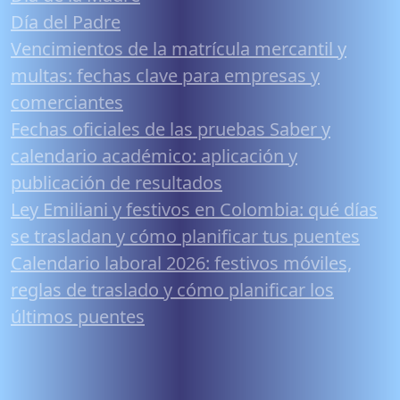
Día del Padre
Vencimientos de la matrícula mercantil y
multas: fechas clave para empresas y
comerciantes
Fechas oficiales de las pruebas Saber y
calendario académico: aplicación y
publicación de resultados
Ley Emiliani y festivos en Colombia: qué días
se trasladan y cómo planificar tus puentes
Calendario laboral 2026: festivos móviles,
reglas de traslado y cómo planificar los
últimos puentes