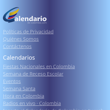
Políticas de Privacidad
Quiénes Somos
Contáctenos
Calendarios
Fiestas Nacionales en Colombia
Semana de Receso Escolar
Eventos
Semana Santa
Hora en Colombia
Radios en vivo · Colombia