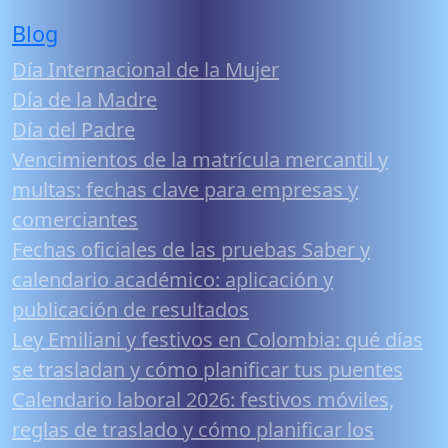
Blog
Día Internacional de la Mujer
Día de la Madre
Día del Padre
Vencimientos de la matrícula mercantil y
multas: fechas clave para empresas y
comerciantes
Fechas oficiales de las pruebas Saber y
calendario académico: aplicación y
publicación de resultados
Ley Emiliani y festivos en Colombia: qué días
se trasladan y cómo planificar tus puentes
Calendario laboral 2026: festivos móviles,
reglas de traslado y cómo planificar los