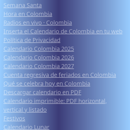
Semana Santa
Hora en Colombia
Radios en vivo · Colombia
Inserta el Calendario de Colombia en tu web
Política de Privacidad
Calendario Colombia 2025
Calendario Colombia 2026
Calendario Colombia 2027
Cuenta regresiva de feriados en Colombia
Qué se celebra hoy en Colombia
Descargar calendario en PDF
Calendario imprimible: PDF horizontal,
vertical y listado
Festivos
Calendario Lunar