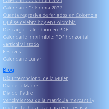
Calendario Colombia 2026
Calendario Colombia 2027
Cuenta regresiva de feriados en Colombia
Qué se celebra hoy en Colombia
Descargar calendario en PDF
Calendario imprimible: PDF horizontal,
vertical y listado
Festivos
Calendario Lunar
Blog
Día Internacional de la Mujer
Día de la Madre
Día del Padre
Vencimientos de la matrícula mercantil y
multas: fechas clave para empresas y