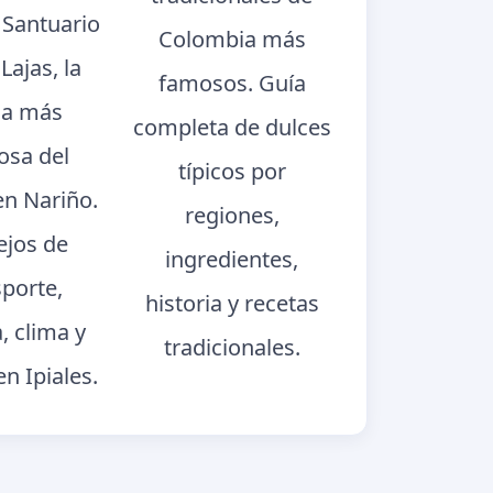
l Santuario
Colombia más
Lajas, la
famosos. Guía
sia más
completa de dulces
sa del
típicos por
n Nariño.
regiones,
jos de
ingredientes,
sporte,
historia y recetas
a, clima y
tradicionales.
en Ipiales.