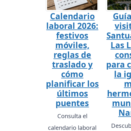
Calendario
Guía
laboral 2026:
visi
festivos
Santu
móviles,
Las L
reglas de
con
traslado y
para 
cómo
la i
planificar los
m
últimos
hermo
puentes
mun
Na
Consulta el
Descub
calendario laboral