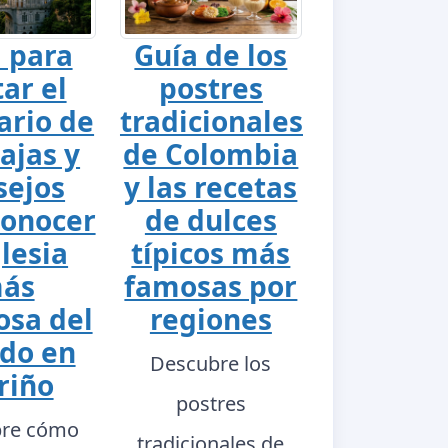
 para
Guía de los
tar el
postres
ario de
tradicionales
ajas y
de Colombia
sejos
y las recetas
conocer
de dulces
glesia
típicos más
ás
famosas por
sa del
regiones
do en
Descubre los
riño
postres
re cómo
tradicionales de