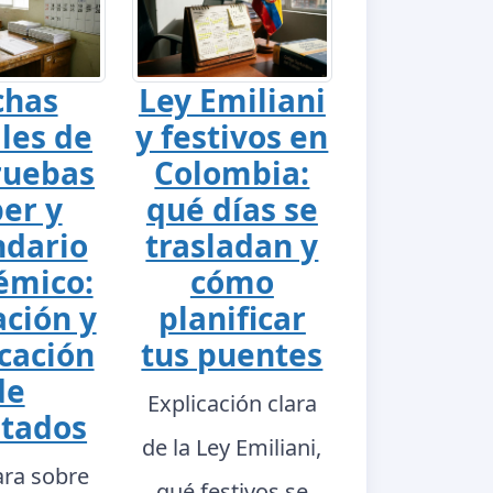
chas
Ley Emiliani
ales de
y festivos en
ruebas
Colombia:
er y
qué días se
ndario
trasladan y
émico:
cómo
ación y
planificar
cación
tus puentes
de
Explicación clara
ltados
de la Ley Emiliani,
ara sobre
qué festivos se