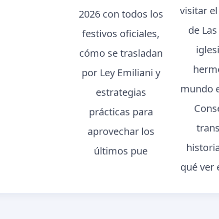
visitar e
2026 con todos los
de Las 
festivos oficiales,
igle
cómo se trasladan
hermo
por Ley Emiliani y
mundo e
estrategias
Conse
prácticas para
tran
aprovechar los
histori
últimos pue
qué ver 