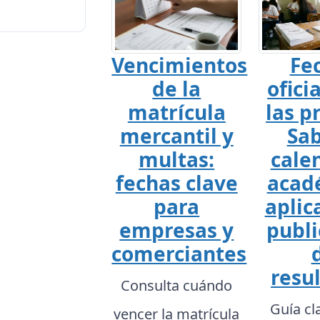
Vencimientos
Fe
de la
ofici
matrícula
las p
mercantil y
Sab
multas:
cale
fechas clave
acad
para
aplic
empresas y
publi
comerciantes
resu
Consulta cuándo
Guía cl
vencer la matrícula