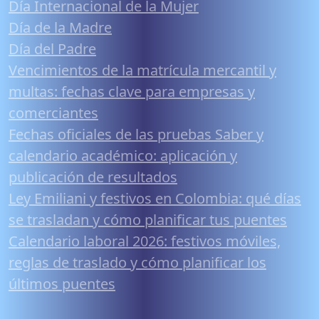
Día Internacional de la Mujer
Día de la Madre
Día del Padre
Vencimientos de la matrícula mercantil y
multas: fechas clave para empresas y
comerciantes
Fechas oficiales de las pruebas Saber y
calendario académico: aplicación y
publicación de resultados
Ley Emiliani y festivos en Colombia: qué días
se trasladan y cómo planificar tus puentes
Calendario laboral 2026: festivos móviles,
reglas de traslado y cómo planificar los
últimos puentes