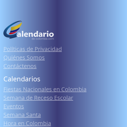
Políticas de Privacidad
Quiénes Somos
Contáctenos
Calendarios
Fiestas Nacionales en Colombia
Semana de Receso Escolar
Eventos
Semana Santa
Hora en Colombia