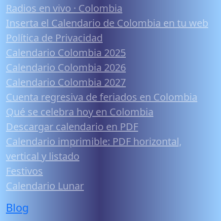
Radios en vivo · Colombia
Inserta el Calendario de Colombia en tu web
Política de Privacidad
Calendario Colombia 2025
Calendario Colombia 2026
Calendario Colombia 2027
Cuenta regresiva de feriados en Colombia
Qué se celebra hoy en Colombia
Descargar calendario en PDF
Calendario imprimible: PDF horizontal,
vertical y listado
Festivos
Calendario Lunar
Blog