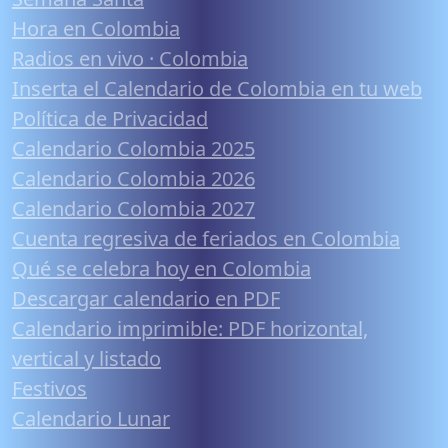
Hora en Colombia
Radios en vivo · Colombia
Inserta el Calendario de Colombia en tu web
Política de Privacidad
Calendario Colombia 2025
Calendario Colombia 2026
Calendario Colombia 2027
Cuenta regresiva de feriados en Colombia
Qué se celebra hoy en Colombia
Descargar calendario en PDF
Calendario imprimible: PDF horizontal,
vertical y listado
Festivos
Calendario Lunar