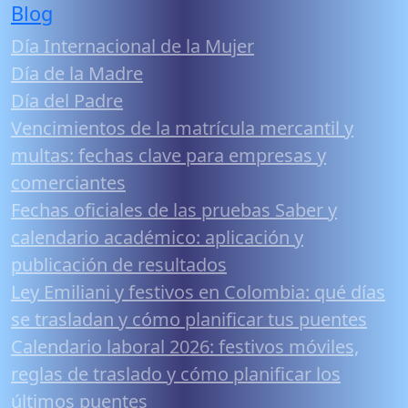
Blog
Día Internacional de la Mujer
Día de la Madre
Día del Padre
Vencimientos de la matrícula mercantil y
multas: fechas clave para empresas y
comerciantes
Fechas oficiales de las pruebas Saber y
calendario académico: aplicación y
publicación de resultados
Ley Emiliani y festivos en Colombia: qué días
se trasladan y cómo planificar tus puentes
Calendario laboral 2026: festivos móviles,
reglas de traslado y cómo planificar los
últimos puentes