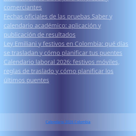
comerciantes
Fechas oficiales de las pruebas Saber y
calendario académico: aplicación y
publicación de resultados
Ley Emiliani y festivos en Colombia: qué días
se trasladan y cómo planificar tus puentes
Calendario laboral 2026: festivos móviles,
reglas de traslado y cómo planificar los
últimos puentes
Calendario 2026 Colombia