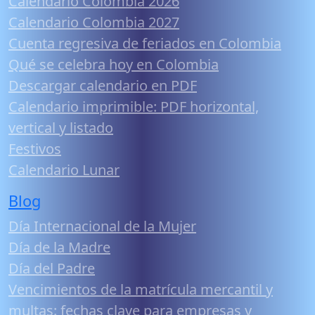
Calendario Colombia 2026
Calendario Colombia 2027
Cuenta regresiva de feriados en Colombia
Qué se celebra hoy en Colombia
Descargar calendario en PDF
Calendario imprimible: PDF horizontal,
vertical y listado
Festivos
Calendario Lunar
Blog
Día Internacional de la Mujer
Día de la Madre
Día del Padre
Vencimientos de la matrícula mercantil y
multas: fechas clave para empresas y