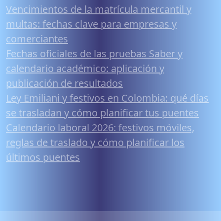
Vencimientos de la matrícula mercantil y
multas: fechas clave para empresas y
comerciantes
Fechas oficiales de las pruebas Saber y
calendario académico: aplicación y
publicación de resultados
Ley Emiliani y festivos en Colombia: qué días
se trasladan y cómo planificar tus puentes
Calendario laboral 2026: festivos móviles,
reglas de traslado y cómo planificar los
últimos puentes