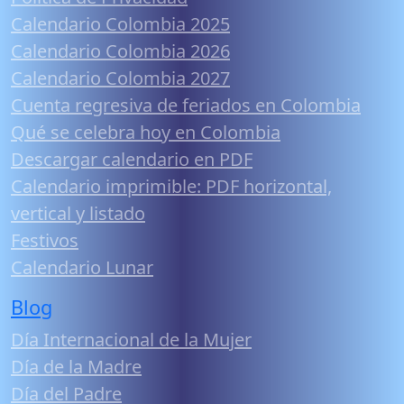
Calendario Colombia 2025
Calendario Colombia 2026
Calendario Colombia 2027
Cuenta regresiva de feriados en Colombia
Qué se celebra hoy en Colombia
Descargar calendario en PDF
Calendario imprimible: PDF horizontal,
vertical y listado
Festivos
Calendario Lunar
Blog
Día Internacional de la Mujer
Día de la Madre
Día del Padre