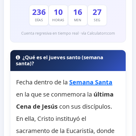
236
10
16
26
DÍAS
HORAS
MIN
SEG
Cuenta regresiva en tiempo real · vía Calculatorr.com
¿Qué es el jueves santo (semana
santa)?
Fecha dentro de la
Semana Santa
en la que se conmemora la
última
Cena de Jesús
con sus discípulos.
En ella, Cristo instituyó el
sacramento de la Eucaristía, donde