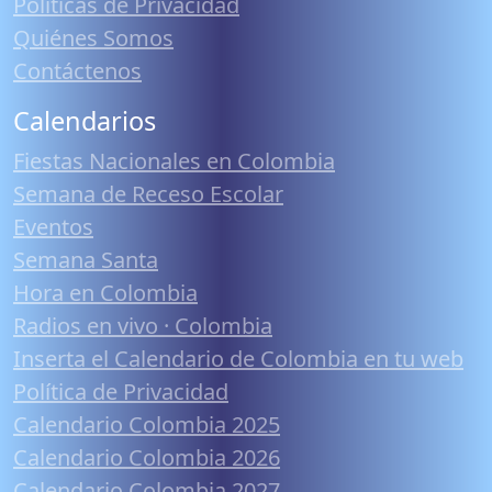
Políticas de Privacidad
Quiénes Somos
Contáctenos
Calendarios
Fiestas Nacionales en Colombia
Semana de Receso Escolar
Eventos
Semana Santa
Hora en Colombia
Radios en vivo · Colombia
Inserta el Calendario de Colombia en tu web
Política de Privacidad
Calendario Colombia 2025
Calendario Colombia 2026
Calendario Colombia 2027