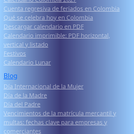
Cuenta regresiva de feriados en Colombia
Qué se celebra hoy en Colombia
Descargar calendario en PDF
Calendario imprimible: PDF horizontal,
vertical y listado
Festivos
Calendario Lunar
Blog
Día Internacional de la Mujer
Día de la Madre
Día del Padre
Vencimientos de la matrícula mercantil y
multas: fechas clave para empresas y
comerciantes