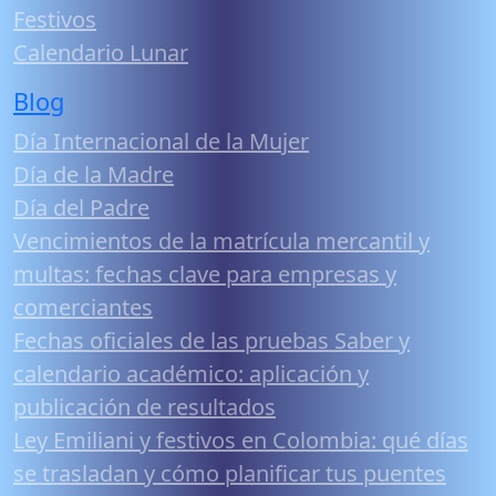
Festivos
Calendario Lunar
Blog
Día Internacional de la Mujer
Día de la Madre
Día del Padre
Vencimientos de la matrícula mercantil y
multas: fechas clave para empresas y
comerciantes
Fechas oficiales de las pruebas Saber y
calendario académico: aplicación y
publicación de resultados
Ley Emiliani y festivos en Colombia: qué días
se trasladan y cómo planificar tus puentes