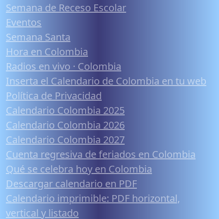
Semana de Receso Escolar
Eventos
Semana Santa
Hora en Colombia
Radios en vivo · Colombia
Inserta el Calendario de Colombia en tu web
Política de Privacidad
Calendario Colombia 2025
Calendario Colombia 2026
Calendario Colombia 2027
Cuenta regresiva de feriados en Colombia
Qué se celebra hoy en Colombia
Descargar calendario en PDF
Calendario imprimible: PDF horizontal,
vertical y listado