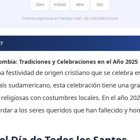
DÍAS
HORAS
MIN
SEG
Cuenta regresiva en tiempo real · vía Calculatorr.com
s?
lombia: Tradiciones y Celebraciones en el Año 2025
na festividad de origen cristiano que se celebra 
ís sudamericano, esta celebración tiene una gran
eligiosas con costumbres locales. En el año 2025
dar a los seres queridos que han fallecido y h
el Día de Todos los Santos