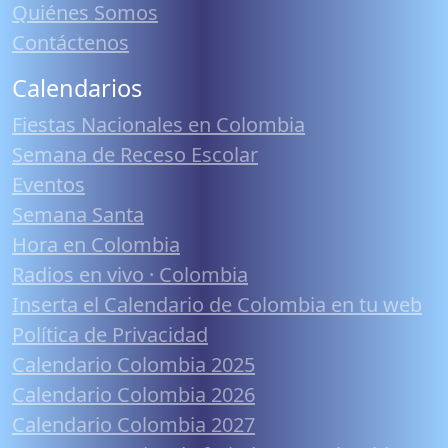
Quiénes Somos
Contáctenos
Calendarios
Fiestas Nacionales en Colombia
Semana de Receso Escolar
Eventos
Semana Santa
Hora en Colombia
Radios en vivo · Colombia
Inserta el Calendario de Colombia en tu web
Política de Privacidad
Calendario Colombia 2025
Calendario Colombia 2026
Calendario Colombia 2027