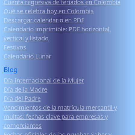
Cuenta regresiva de feriados en Colombia
Qué se celebra hoy en Colombia
Descargar calendario en PDF
Calendario imprimible: PDF horizontal,
vertical y listado
Festivos
Calendario Lunar
Blog
Día Internacional de la Mujer
Día de la Madre
Día del Padre
Vencimientos de la matrícula mercantil y
multas: fechas clave para empresas y
comerciantes
Fechas oficiales de las pruebas Saber y