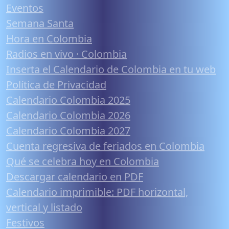
Eventos
Semana Santa
Hora en Colombia
Radios en vivo · Colombia
Inserta el Calendario de Colombia en tu web
Política de Privacidad
Calendario Colombia 2025
Calendario Colombia 2026
Calendario Colombia 2027
Cuenta regresiva de feriados en Colombia
Qué se celebra hoy en Colombia
Descargar calendario en PDF
Calendario imprimible: PDF horizontal,
vertical y listado
Festivos