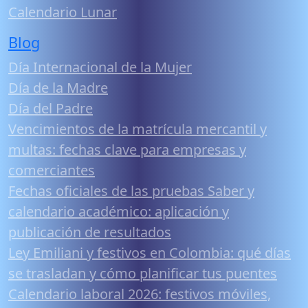
Calendario Lunar
Blog
Día Internacional de la Mujer
Día de la Madre
Día del Padre
Vencimientos de la matrícula mercantil y
multas: fechas clave para empresas y
comerciantes
Fechas oficiales de las pruebas Saber y
calendario académico: aplicación y
publicación de resultados
Ley Emiliani y festivos en Colombia: qué días
se trasladan y cómo planificar tus puentes
Calendario laboral 2026: festivos móviles,