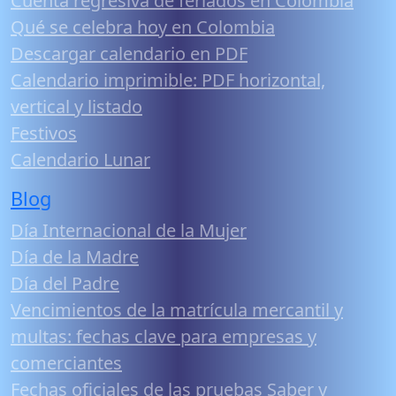
Cuenta regresiva de feriados en Colombia
Qué se celebra hoy en Colombia
Descargar calendario en PDF
Calendario imprimible: PDF horizontal,
vertical y listado
Festivos
Calendario Lunar
Blog
Día Internacional de la Mujer
Día de la Madre
Día del Padre
Vencimientos de la matrícula mercantil y
multas: fechas clave para empresas y
comerciantes
Fechas oficiales de las pruebas Saber y