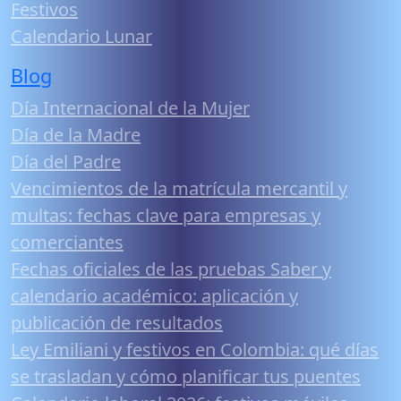
Festivos
Calendario Lunar
Blog
Día Internacional de la Mujer
Día de la Madre
Día del Padre
Vencimientos de la matrícula mercantil y
multas: fechas clave para empresas y
comerciantes
Fechas oficiales de las pruebas Saber y
calendario académico: aplicación y
publicación de resultados
Ley Emiliani y festivos en Colombia: qué días
se trasladan y cómo planificar tus puentes