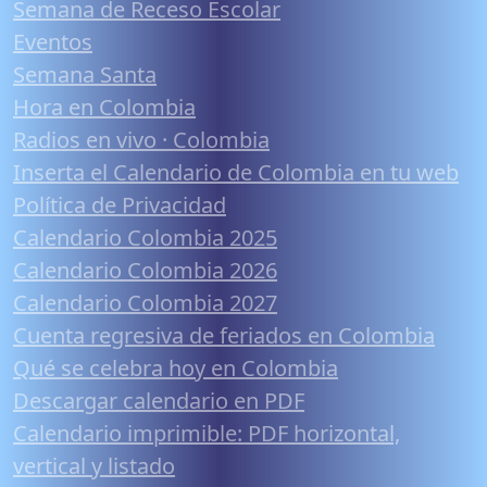
Semana de Receso Escolar
Eventos
Semana Santa
Hora en Colombia
Radios en vivo · Colombia
Inserta el Calendario de Colombia en tu web
Política de Privacidad
Calendario Colombia 2025
Calendario Colombia 2026
Calendario Colombia 2027
Cuenta regresiva de feriados en Colombia
Qué se celebra hoy en Colombia
Descargar calendario en PDF
Calendario imprimible: PDF horizontal,
vertical y listado