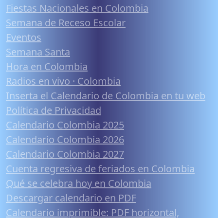
Fiestas Nacionales en Colombia
Semana de Receso Escolar
Eventos
Semana Santa
Hora en Colombia
Radios en vivo · Colombia
Inserta el Calendario de Colombia en tu web
Política de Privacidad
Calendario Colombia 2025
Calendario Colombia 2026
Calendario Colombia 2027
Cuenta regresiva de feriados en Colombia
Qué se celebra hoy en Colombia
Descargar calendario en PDF
Calendario imprimible: PDF horizontal,