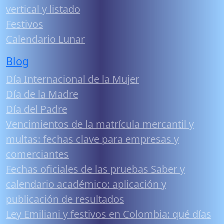
vertical y listado
Festivos
Calendario Lunar
Blog
Día Internacional de la Mujer
Día de la Madre
Día del Padre
Vencimientos de la matrícula mercantil y
multas: fechas clave para empresas y
comerciantes
Fechas oficiales de las pruebas Saber y
calendario académico: aplicación y
publicación de resultados
Ley Emiliani y festivos en Colombia: qué días