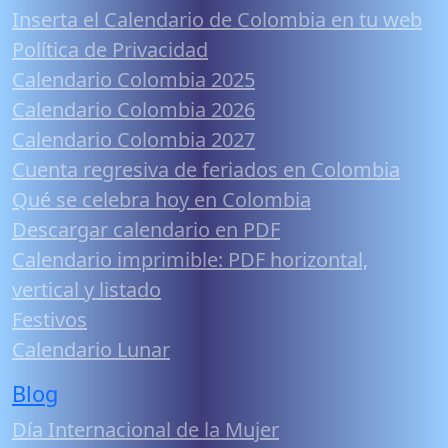
Inserta el Calendario de Colombia en tu web
Política de Privacidad
Calendario Colombia 2025
Calendario Colombia 2026
Calendario Colombia 2027
Cuenta regresiva de feriados en Colombia
Qué se celebra hoy en Colombia
Descargar calendario en PDF
Calendario imprimible: PDF horizontal,
vertical y listado
Festivos
Calendario Lunar
Blog
Día Internacional de la Mujer