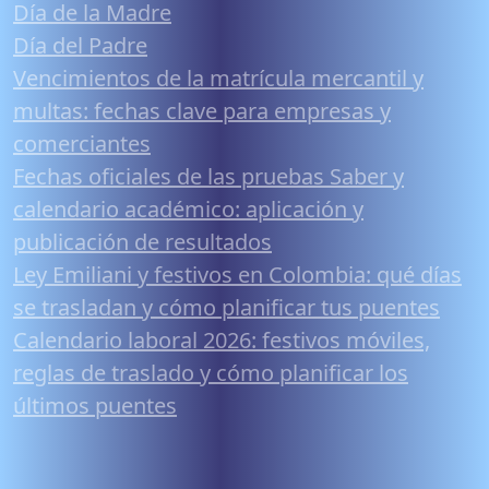
Día de la Madre
Día del Padre
Vencimientos de la matrícula mercantil y
multas: fechas clave para empresas y
comerciantes
Fechas oficiales de las pruebas Saber y
calendario académico: aplicación y
publicación de resultados
Ley Emiliani y festivos en Colombia: qué días
se trasladan y cómo planificar tus puentes
Calendario laboral 2026: festivos móviles,
reglas de traslado y cómo planificar los
últimos puentes