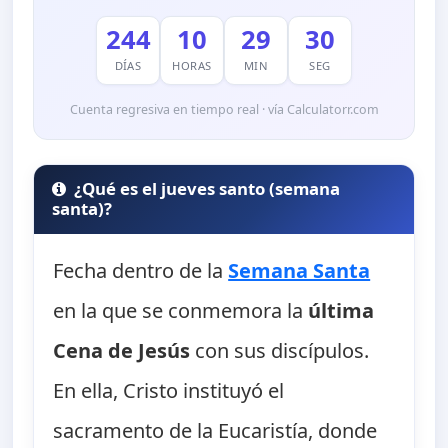
244
10
29
29
DÍAS
HORAS
MIN
SEG
Cuenta regresiva en tiempo real · vía Calculatorr.com
¿Qué es el jueves santo (semana
santa)?
Fecha dentro de la
Semana Santa
en la que se conmemora la
última
Cena de Jesús
con sus discípulos.
En ella, Cristo instituyó el
sacramento de la Eucaristía, donde