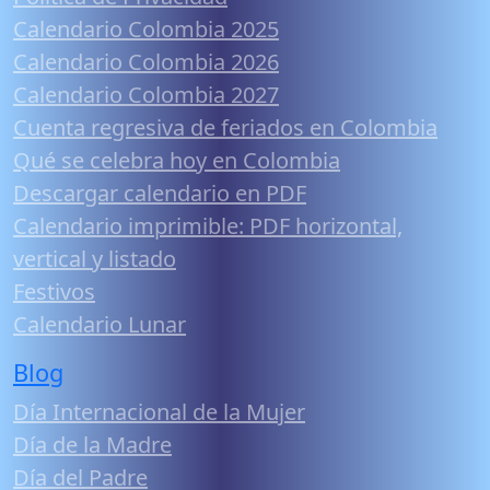
Calendario Colombia 2025
Calendario Colombia 2026
Calendario Colombia 2027
Cuenta regresiva de feriados en Colombia
Qué se celebra hoy en Colombia
Descargar calendario en PDF
Calendario imprimible: PDF horizontal,
vertical y listado
Festivos
Calendario Lunar
Blog
Día Internacional de la Mujer
Día de la Madre
Día del Padre