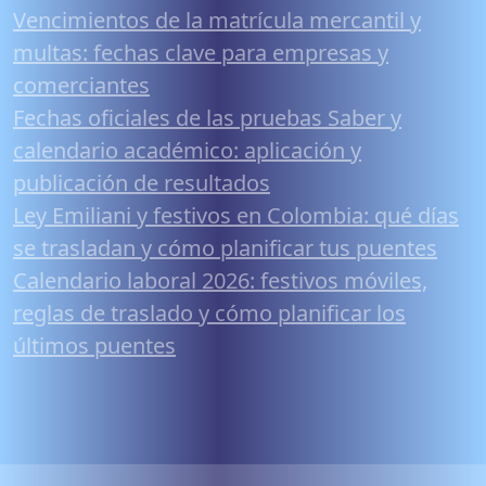
Vencimientos de la matrícula mercantil y
multas: fechas clave para empresas y
comerciantes
Fechas oficiales de las pruebas Saber y
calendario académico: aplicación y
publicación de resultados
Ley Emiliani y festivos en Colombia: qué días
se trasladan y cómo planificar tus puentes
Calendario laboral 2026: festivos móviles,
reglas de traslado y cómo planificar los
últimos puentes