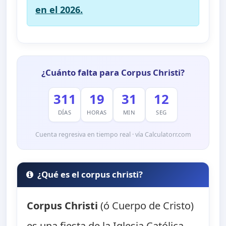
en el 2026.
¿Cuánto falta para Corpus Christi?
311
19
31
11
DÍAS
HORAS
MIN
SEG
Cuenta regresiva en tiempo real · vía Calculatorr.com
¿Qué es el corpus christi?
Corpus Christi
(ó Cuerpo de Cristo)
es una fiesta de la Iglesia Católica