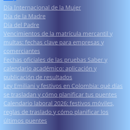
Día Internacional de la Mujer
Día de la Madre
Día del Padre
Vencimientos de la matrícula mercantil y
multas: fechas clave para empresas y
comerciantes
Fechas oficiales de las pruebas Saber y
calendario académico: aplicación y
publicación de resultados
Ley Emiliani y festivos en Colombia: qué días
se trasladan y cómo planificar tus puentes
Calendario laboral 2026: festivos móviles,
reglas de traslado y cómo planificar los
últimos puentes