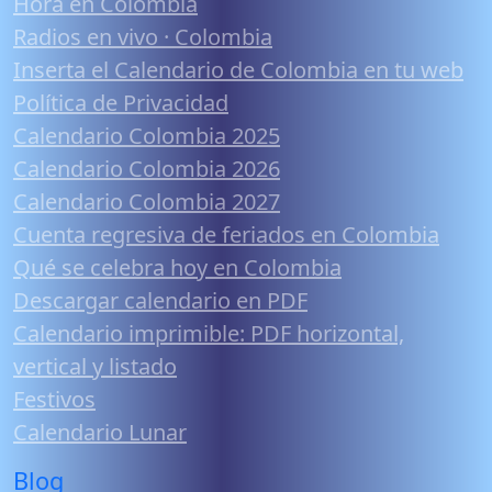
Hora en Colombia
Radios en vivo · Colombia
Inserta el Calendario de Colombia en tu web
Política de Privacidad
Calendario Colombia 2025
Calendario Colombia 2026
Calendario Colombia 2027
Cuenta regresiva de feriados en Colombia
Qué se celebra hoy en Colombia
Descargar calendario en PDF
Calendario imprimible: PDF horizontal,
vertical y listado
Festivos
Calendario Lunar
Blog