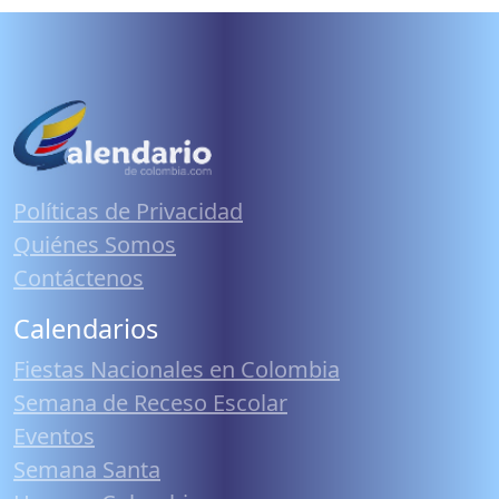
Políticas de Privacidad
Quiénes Somos
Contáctenos
Calendarios
Fiestas Nacionales en Colombia
Semana de Receso Escolar
Eventos
Semana Santa