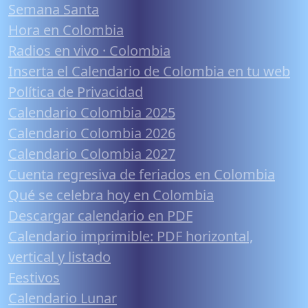
Semana Santa
Hora en Colombia
Radios en vivo · Colombia
Inserta el Calendario de Colombia en tu web
Política de Privacidad
Calendario Colombia 2025
Calendario Colombia 2026
Calendario Colombia 2027
Cuenta regresiva de feriados en Colombia
Qué se celebra hoy en Colombia
Descargar calendario en PDF
Calendario imprimible: PDF horizontal,
vertical y listado
Festivos
Calendario Lunar