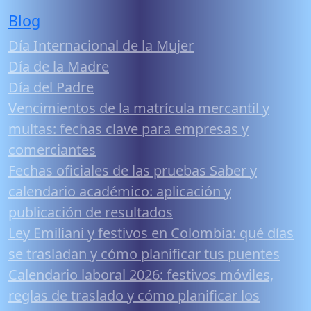
Blog
Día Internacional de la Mujer
Día de la Madre
Día del Padre
Vencimientos de la matrícula mercantil y
multas: fechas clave para empresas y
comerciantes
Fechas oficiales de las pruebas Saber y
calendario académico: aplicación y
publicación de resultados
Ley Emiliani y festivos en Colombia: qué días
se trasladan y cómo planificar tus puentes
Calendario laboral 2026: festivos móviles,
reglas de traslado y cómo planificar los