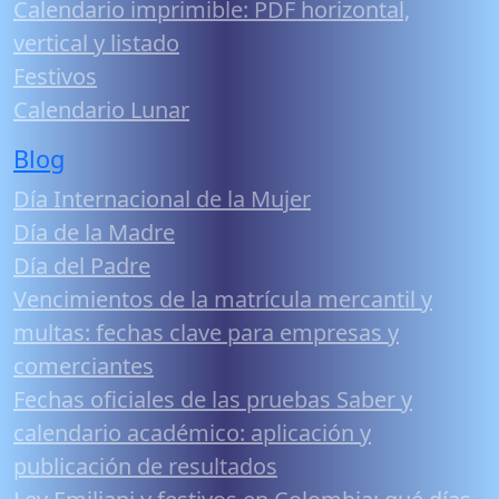
Calendario imprimible: PDF horizontal,
vertical y listado
Festivos
Calendario Lunar
Blog
Día Internacional de la Mujer
Día de la Madre
Día del Padre
Vencimientos de la matrícula mercantil y
multas: fechas clave para empresas y
comerciantes
Fechas oficiales de las pruebas Saber y
calendario académico: aplicación y
publicación de resultados