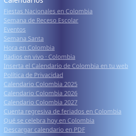
Calendarios
Fiestas Nacionales en Colombia
Semana de Receso Escolar
Eventos
Semana Santa
Hora en Colombia
Radios en vivo · Colombia
Inserta el Calendario de Colombia en tu web
Política de Privacidad
Calendario Colombia 2025
Calendario Colombia 2026
Calendario Colombia 2027
Cuenta regresiva de feriados en Colombia
Qué se celebra hoy en Colombia
Descargar calendario en PDF