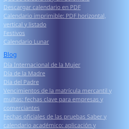
Descargar calendario en PDF
Calendario imprimible: PDF horizontal,
vertical y listado
Festivos
Calendario Lunar
Blog
Día Internacional de la Mujer
Día de la Madre
Día del Padre
Vencimientos de la matrícula mercantil y
multas: fechas clave para empresas y
comerciantes
Fechas oficiales de las pruebas Saber y
calendario académico: aplicación y