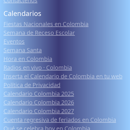
Contáctenos
Calendarios
Fiestas Nacionales en Colombia
Semana de Receso Escolar
Eventos
Semana Santa
Hora en Colombia
Radios en vivo · Colombia
Inserta el Calendario de Colombia en tu web
Política de Privacidad
Calendario Colombia 2025
Calendario Colombia 2026
Calendario Colombia 2027
Cuenta regresiva de feriados en Colombia
Qué se celebra hoy en Colombia