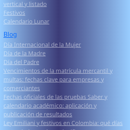
vertical y listado
Festivos
Calendario Lunar
Blog
Día Internacional de la Mujer
Día de la Madre
Día del Padre
Vencimientos de la matrícula mercantil y
multas: fechas clave para empresas y
comerciantes
Fechas oficiales de las pruebas Saber y
calendario académico: aplicación y
publicación de resultados
Ley Emiliani y festivos en Colombia: qué días