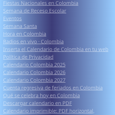
Fiestas Nacionales en Colombia
Semana de Receso Escolar
Eventos
Semana Santa
Hora en Colombia
Radios en vivo · Colombia
Inserta el Calendario de Colombia en tu web
Política de Privacidad
Calendario Colombia 2025
Calendario Colombia 2026
Calendario Colombia 2027
Cuenta regresiva de feriados en Colombia
Qué se celebra hoy en Colombia
Descargar calendario en PDF
Calendario imprimible: PDF horizontal,