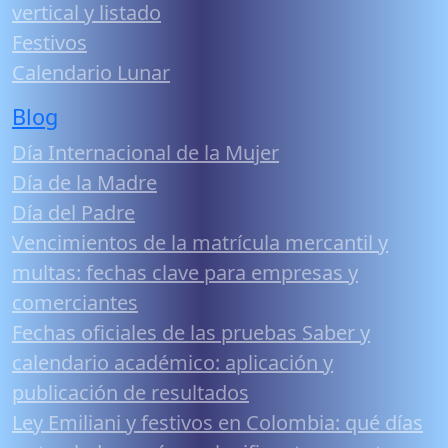
vertical y listado
Festivos
Calendario Lunar
Blog
Día Internacional de la Mujer
Día de la Madre
Día del Padre
Vencimientos de la matrícula mercantil y
multas: fechas clave para empresas y
comerciantes
Fechas oficiales de las pruebas Saber y
calendario académico: aplicación y
publicación de resultados
Ley Emiliani y festivos en Colombia: qué días