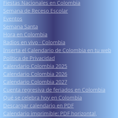
Fiestas Nacionales en Colombia
Semana de Receso Escolar
Eventos
Semana Santa
Hora en Colombia
Radios en vivo · Colombia
Inserta el Calendario de Colombia en tu web
Política de Privacidad
Calendario Colombia 2025
Calendario Colombia 2026
Calendario Colombia 2027
Cuenta regresiva de feriados en Colombia
Qué se celebra hoy en Colombia
Descargar calendario en PDF
Calendario imprimible: PDF horizontal,