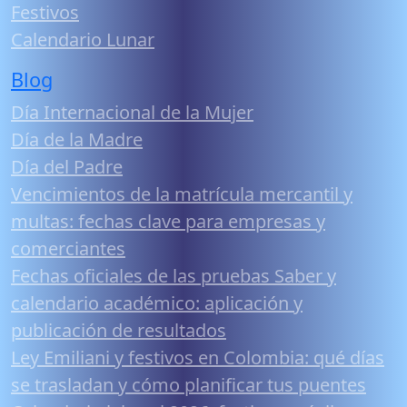
Festivos
Calendario Lunar
Blog
Día Internacional de la Mujer
Día de la Madre
Día del Padre
Vencimientos de la matrícula mercantil y
multas: fechas clave para empresas y
comerciantes
Fechas oficiales de las pruebas Saber y
calendario académico: aplicación y
publicación de resultados
Ley Emiliani y festivos en Colombia: qué días
se trasladan y cómo planificar tus puentes