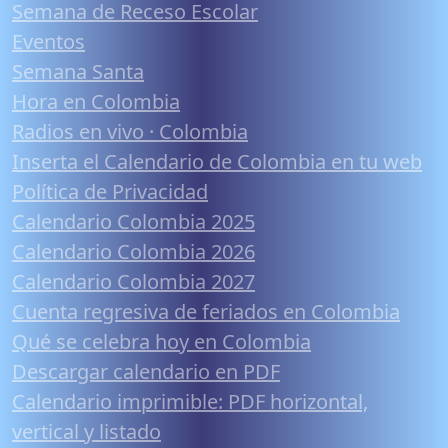
Semana de Receso Escolar
Eventos
Semana Santa
Hora en Colombia
Radios en vivo · Colombia
Inserta el Calendario de Colombia en tu web
Política de Privacidad
Calendario Colombia 2025
Calendario Colombia 2026
Calendario Colombia 2027
Cuenta regresiva de feriados en Colombia
Qué se celebra hoy en Colombia
Descargar calendario en PDF
Calendario imprimible: PDF horizontal,
vertical y listado