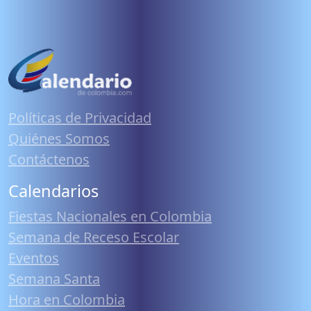
Políticas de Privacidad
Quiénes Somos
Contáctenos
Calendarios
Fiestas Nacionales en Colombia
Semana de Receso Escolar
Eventos
Semana Santa
Hora en Colombia