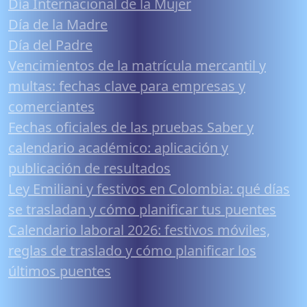
Día Internacional de la Mujer
Día de la Madre
Día del Padre
Vencimientos de la matrícula mercantil y
multas: fechas clave para empresas y
comerciantes
Fechas oficiales de las pruebas Saber y
calendario académico: aplicación y
publicación de resultados
Ley Emiliani y festivos en Colombia: qué días
se trasladan y cómo planificar tus puentes
Calendario laboral 2026: festivos móviles,
reglas de traslado y cómo planificar los
últimos puentes