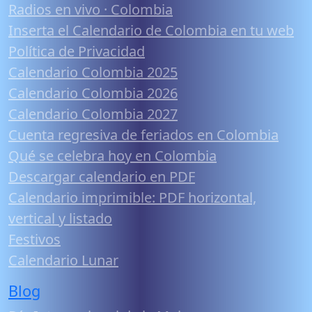
Radios en vivo · Colombia
Inserta el Calendario de Colombia en tu web
Política de Privacidad
Calendario Colombia 2025
Calendario Colombia 2026
Calendario Colombia 2027
Cuenta regresiva de feriados en Colombia
Qué se celebra hoy en Colombia
Descargar calendario en PDF
Calendario imprimible: PDF horizontal,
vertical y listado
Festivos
Calendario Lunar
Blog