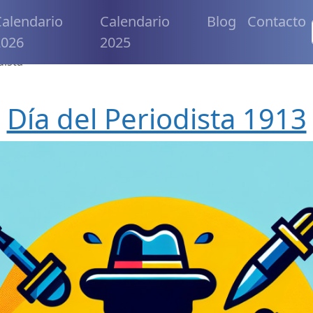
alendario
Calendario
Blog
Contacto
2026
2025
dista
Día del Periodista 1913