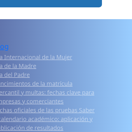
log
a Internacional de la Mujer
a de la Madre
a del Padre
ncimientos de la matrícula
rcantil y multas: fechas clave para
presas y comerciantes
chas oficiales de las pruebas Saber
calendario académico: aplicación y
blicación de resultados