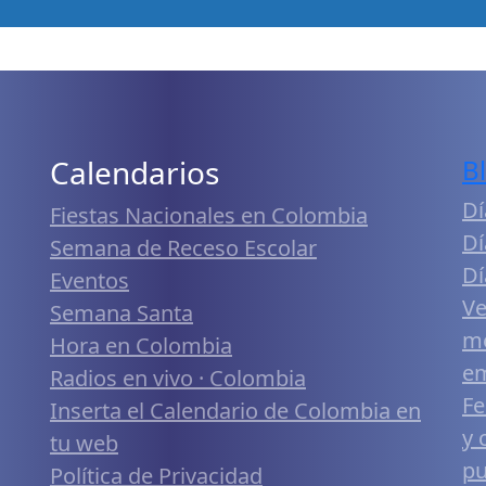
Calendarios
B
Dí
Fiestas Nacionales en Colombia
Dí
Semana de Receso Escolar
Dí
Eventos
Ve
Semana Santa
me
Hora en Colombia
em
Radios en vivo · Colombia
Fe
Inserta el Calendario de Colombia en
y 
tu web
pu
Política de Privacidad