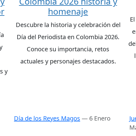
 y
Colombia 2026 historia y
or
homenaje
El
Descubre la historia y celebración del
e
ía
Día del Periodista en Colombia 2026.
de
y
Conoce su importancia, retos
actuales y personajes destacados.
s y
Día de los Reyes Magos
— 6 Enero
Ju
M