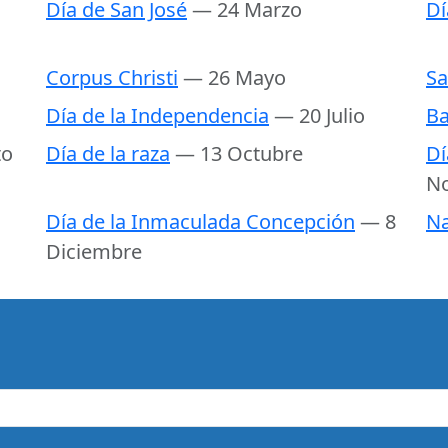
Día de San José
— 24 Marzo
Dí
Corpus Christi
— 26 Mayo
Sa
Día de la Independencia
— 20 Julio
Ba
to
Día de la raza
— 13 Octubre
Dí
N
Día de la Inmaculada Concepción
— 8
Na
Diciembre