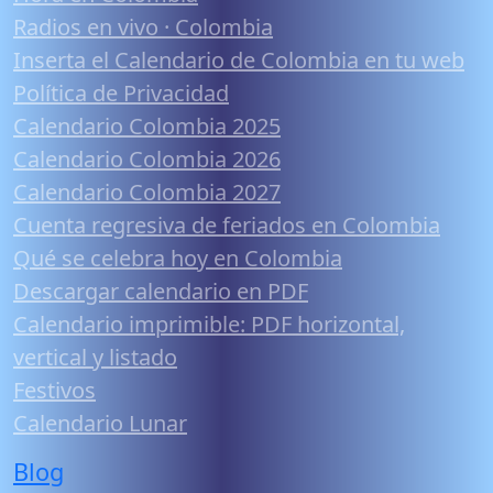
Radios en vivo · Colombia
Inserta el Calendario de Colombia en tu web
Política de Privacidad
Calendario Colombia 2025
Calendario Colombia 2026
Calendario Colombia 2027
Cuenta regresiva de feriados en Colombia
Qué se celebra hoy en Colombia
Descargar calendario en PDF
Calendario imprimible: PDF horizontal,
vertical y listado
Festivos
Calendario Lunar
Blog