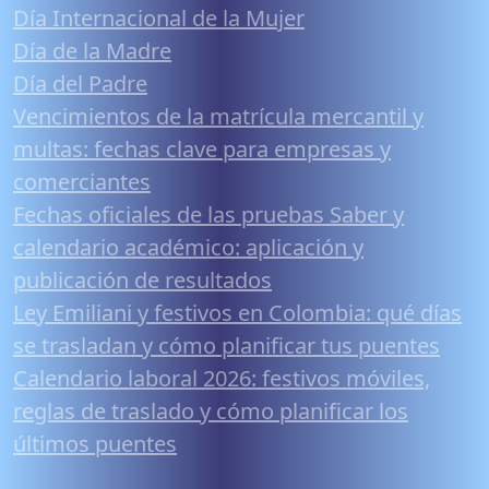
Día Internacional de la Mujer
Día de la Madre
Día del Padre
Vencimientos de la matrícula mercantil y
multas: fechas clave para empresas y
comerciantes
Fechas oficiales de las pruebas Saber y
calendario académico: aplicación y
publicación de resultados
Ley Emiliani y festivos en Colombia: qué días
se trasladan y cómo planificar tus puentes
Calendario laboral 2026: festivos móviles,
reglas de traslado y cómo planificar los
últimos puentes