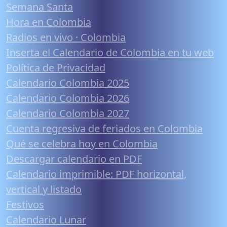
Semana Santa
Hora en Colombia
Radios en vivo · Colombia
Inserta el Calendario de Colombia en tu web
Política de Privacidad
Calendario Colombia 2025
Calendario Colombia 2026
Calendario Colombia 2027
Cuenta regresiva de feriados en Colombia
Qué se celebra hoy en Colombia
Descargar calendario en PDF
Calendario imprimible: PDF horizontal,
vertical y listado
Festivos
Calendario Lunar