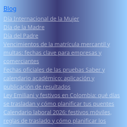
Blog
Día Internacional de la Mujer
Día de la Madre
Día del Padre
Vencimientos de la matrícula mercantil y
multas: fechas clave para empresas y
comerciantes
Fechas oficiales de las pruebas Saber y
calendario académico: aplicación y
publicación de resultados
Ley Emiliani y festivos en Colombia: qué días
se trasladan y cómo planificar tus puentes
Calendario laboral 2026: festivos móviles,
reglas de traslado y cómo planificar los