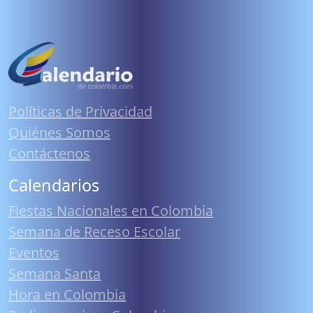
Políticas de Privacidad
Quiénes Somos
Contáctenos
Calendarios
Fiestas Nacionales en Colombia
Semana de Receso Escolar
Eventos
Semana Santa
Hora en Colombia