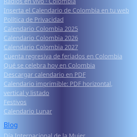
Radios en vivo · Colombia
Inserta el Calendario de Colombia en tu web
Política de Privacidad
Calendario Colombia 2025
Calendario Colombia 2026
Calendario Colombia 2027
Cuenta regresiva de feriados en Colombia
Qué se celebra hoy en Colombia
Descargar calendario en PDF
Calendario imprimible: PDF horizontal,
vertical y listado
Festivos
Calendario Lunar
Blog
Día Internacional de la Mujer