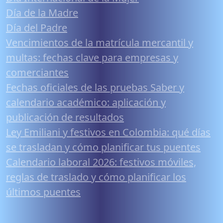
Día de la Madre
Día del Padre
Vencimientos de la matrícula mercantil y
multas: fechas clave para empresas y
comerciantes
Fechas oficiales de las pruebas Saber y
calendario académico: aplicación y
publicación de resultados
Ley Emiliani y festivos en Colombia: qué días
se trasladan y cómo planificar tus puentes
Calendario laboral 2026: festivos móviles,
reglas de traslado y cómo planificar los
últimos puentes