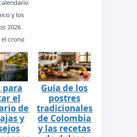
calendario
ico y los
dos 2026
 el crono
 para
Guía de los
tar el
postres
ario de
tradicionales
ajas y
de Colombia
sejos
y las recetas