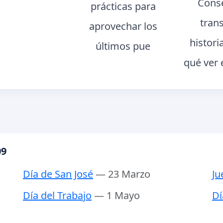
Conse
prácticas para
tran
aprovechar los
histori
últimos pue
qué ver 
09
Día de San José
— 23 Marzo
Ju
Día del Trabajo
— 1 Mayo
Dí