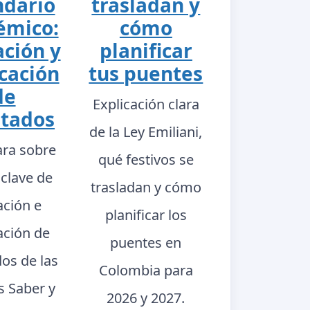
ndario
trasladan y
émico:
cómo
ación y
planificar
cación
tus puentes
de
Explicación clara
ltados
de la Ley Emiliani,
ara sobre
qué festivos se
 clave de
trasladan y cómo
ación e
planificar los
ación de
puentes en
dos de las
Colombia para
s Saber y
2026 y 2027.