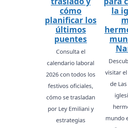
traslado y
para 
cómo
la i
planificar los
m
últimos
hermo
puentes
mun
Na
Consulta el
Descub
calendario laboral
visitar e
2026 con todos los
de Las 
festivos oficiales,
igle
cómo se trasladan
hermo
por Ley Emiliani y
mundo e
estrategias