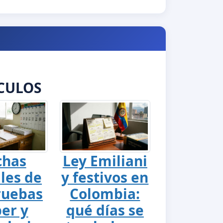
CULOS
chas
Ley Emiliani
ales de
y festivos en
ruebas
Colombia:
er y
qué días se