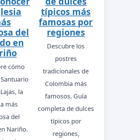
conocer
de dulces
glesia
típicos más
ás
famosas por
sa del
regiones
do en
Descubre los
riño
postres
re cómo
tradicionales de
l Santuario
Colombia más
Lajas, la
famosos. Guía
sia más
completa de dulces
sa del
típicos por
n Nariño.
regiones,