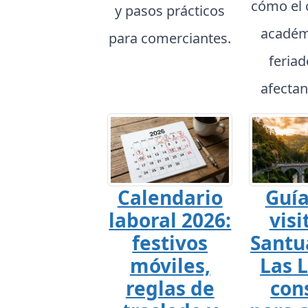
cómo el 
y pasos prácticos
académ
para comerciantes.
feria
afectan
Calendario
Guía
laboral 2026:
visi
festivos
Santu
móviles,
Las L
reglas de
con