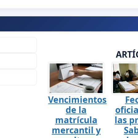
ARTÍ
Vencimientos
Fe
de la
ofici
matrícula
las p
mercantil y
Sab