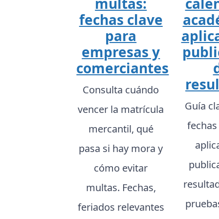
multas:
cale
fechas clave
acad
para
aplic
empresas y
publi
comerciantes
resu
Consulta cuándo
Guía cl
vencer la matrícula
fechas
mercantil, qué
aplic
pasa si hay mora y
public
cómo evitar
resulta
multas. Fechas,
prueba
feriados relevantes