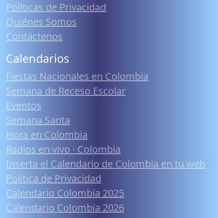
Políticas de Privacidad
Quiénes Somos
Contáctenos
Calendarios
Fiestas Nacionales en Colombia
Semana de Receso Escolar
Eventos
Semana Santa
Hora en Colombia
Radios en vivo · Colombia
Inserta el Calendario de Colombia en tu web
Política de Privacidad
Calendario Colombia 2025
Calendario Colombia 2026