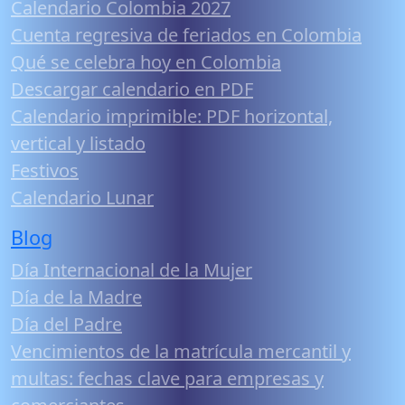
Calendario Colombia 2027
Cuenta regresiva de feriados en Colombia
Qué se celebra hoy en Colombia
Descargar calendario en PDF
Calendario imprimible: PDF horizontal,
vertical y listado
Festivos
Calendario Lunar
Blog
Día Internacional de la Mujer
Día de la Madre
Día del Padre
Vencimientos de la matrícula mercantil y
multas: fechas clave para empresas y