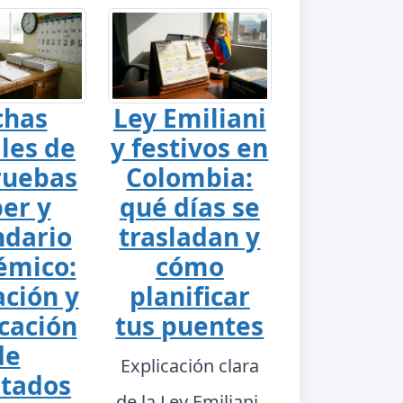
chas
Ley Emiliani
ales de
y festivos en
ruebas
Colombia:
er y
qué días se
ndario
trasladan y
émico:
cómo
ación y
planificar
cación
tus puentes
de
Explicación clara
ltados
de la Ley Emiliani,