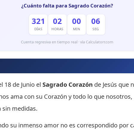
¿Cuánto falta para Sagrado Corazón?
321
02
00
05
DÍAS
HORAS
MIN
SEG
Cuenta regresiva en tiempo real · vía Calculatorr.com
l 18 de Junio el
Sagrado Corazón
de Jesús que n
 nos ama con su Corazón y todo lo que nosotros,
 sin medidas.
ando su inmenso amor no es correspondido por c