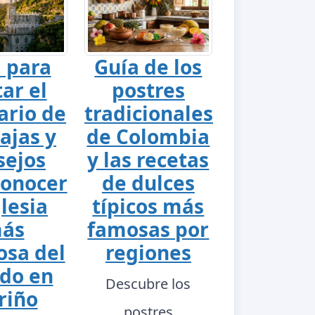
 para
Guía de los
tar el
postres
ario de
tradicionales
ajas y
de Colombia
sejos
y las recetas
conocer
de dulces
glesia
típicos más
ás
famosas por
sa del
regiones
do en
Descubre los
riño
postres