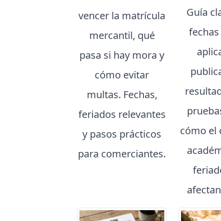
Guía cl
vencer la matrícula
fechas
mercantil, qué
aplic
pasa si hay mora y
public
cómo evitar
resulta
multas. Fechas,
prueba
feriados relevantes
cómo el 
y pasos prácticos
académ
para comerciantes.
feria
afectan