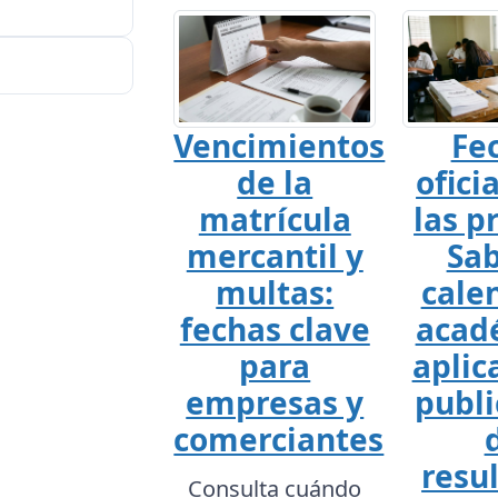
Vencimientos
Fe
de la
ofici
matrícula
las p
mercantil y
Sab
multas:
cale
fechas clave
acad
para
aplic
empresas y
publi
comerciantes
resu
Consulta cuándo