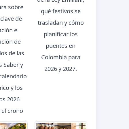
ara sobre
qué festivos se
 clave de
trasladan y cómo
ación e
planificar los
ación de
puentes en
dos de las
Colombia para
s Saber y
2026 y 2027.
calendario
ico y los
dos 2026
 el crono