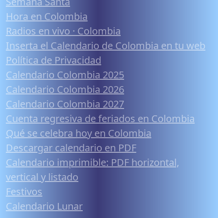
Semana Santa
Hora en Colombia
Radios en vivo · Colombia
Inserta el Calendario de Colombia en tu web
Política de Privacidad
Calendario Colombia 2025
Calendario Colombia 2026
Calendario Colombia 2027
Cuenta regresiva de feriados en Colombia
Qué se celebra hoy en Colombia
Descargar calendario en PDF
Calendario imprimible: PDF horizontal,
vertical y listado
Festivos
Calendario Lunar