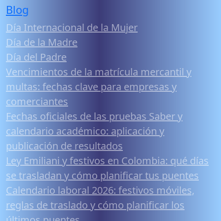
Blog
Día Internacional de la Mujer
Día de la Madre
Día del Padre
Vencimientos de la matrícula mercantil y
multas: fechas clave para empresas y
comerciantes
Fechas oficiales de las pruebas Saber y
calendario académico: aplicación y
publicación de resultados
Ley Emiliani y festivos en Colombia: qué días
se trasladan y cómo planificar tus puentes
Calendario laboral 2026: festivos móviles,
reglas de traslado y cómo planificar los
últimos puentes