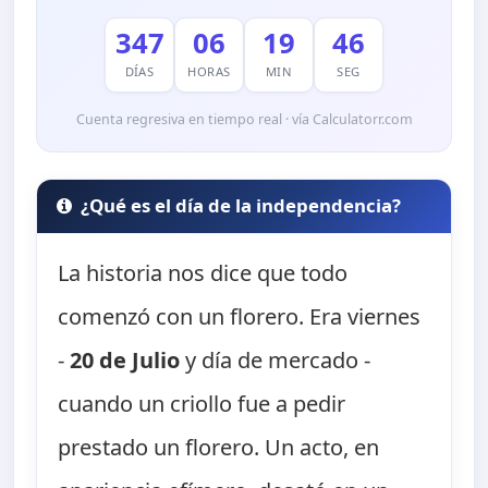
347
06
19
45
DÍAS
HORAS
MIN
SEG
Cuenta regresiva en tiempo real · vía Calculatorr.com
¿Qué es el día de la independencia?
La historia nos dice que todo
comenzó con un florero. Era viernes
-
20 de Julio
y día de mercado -
cuando un criollo fue a pedir
prestado un florero. Un acto, en