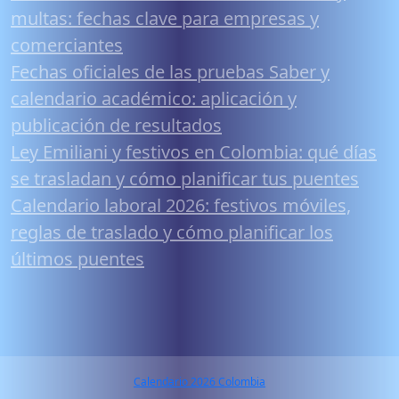
multas: fechas clave para empresas y
comerciantes
Fechas oficiales de las pruebas Saber y
calendario académico: aplicación y
publicación de resultados
Ley Emiliani y festivos en Colombia: qué días
se trasladan y cómo planificar tus puentes
Calendario laboral 2026: festivos móviles,
reglas de traslado y cómo planificar los
últimos puentes
Calendario 2026 Colombia