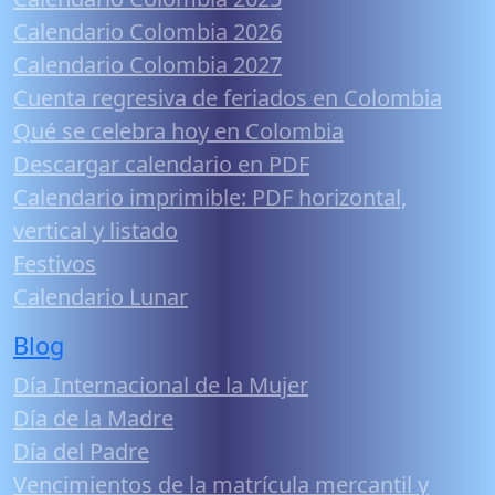
Calendario Colombia 2026
Calendario Colombia 2027
Cuenta regresiva de feriados en Colombia
Qué se celebra hoy en Colombia
Descargar calendario en PDF
Calendario imprimible: PDF horizontal,
vertical y listado
Festivos
Calendario Lunar
Blog
Día Internacional de la Mujer
Día de la Madre
Día del Padre
Vencimientos de la matrícula mercantil y