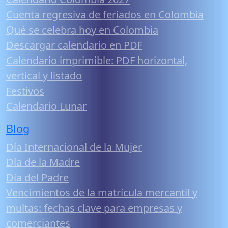
Cuenta regresiva de feriados en Colombia
Qué se celebra hoy en Colombia
Descargar calendario en PDF
Calendario imprimible: PDF horizontal,
vertical y listado
Festivos
Calendario Lunar
Blog
Día Internacional de la Mujer
Día de la Madre
Día del Padre
Vencimientos de la matrícula mercantil y
multas: fechas clave para empresas y
comerciantes