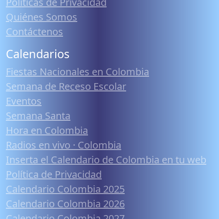
Políticas de Privacidad
Quiénes Somos
Contáctenos
Calendarios
Fiestas Nacionales en Colombia
Semana de Receso Escolar
Eventos
Semana Santa
Hora en Colombia
Radios en vivo · Colombia
Inserta el Calendario de Colombia en tu web
Política de Privacidad
Calendario Colombia 2025
Calendario Colombia 2026
Calendario Colombia 2027