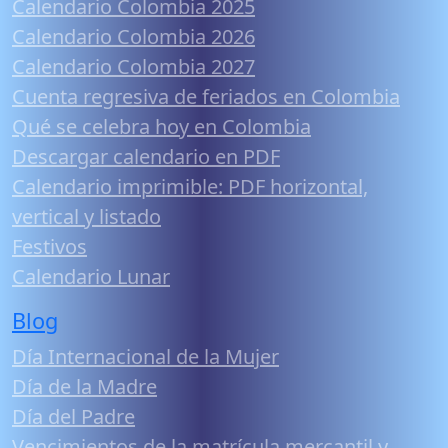
Calendario Colombia 2025
Calendario Colombia 2026
Calendario Colombia 2027
Cuenta regresiva de feriados en Colombia
Qué se celebra hoy en Colombia
Descargar calendario en PDF
Calendario imprimible: PDF horizontal,
vertical y listado
Festivos
Calendario Lunar
Blog
Día Internacional de la Mujer
Día de la Madre
Día del Padre
Vencimientos de la matrícula mercantil y