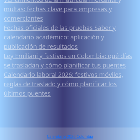
multas: fechas clave para empresas y
comerciantes
Fechas oficiales de las pruebas Saber y
calendario académico: aplicación y
publicación de resultados
Ley Emiliani y festivos en Colombia: qué días
se trasladan y cómo planificar tus puentes
Calendario laboral 2026: festivos móviles,
reglas de traslado y cómo planificar los
últimos puentes
Calendario 2026 Colombia