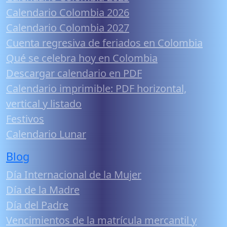
Calendario Colombia 2026
Calendario Colombia 2027
Cuenta regresiva de feriados en Colombia
Qué se celebra hoy en Colombia
Descargar calendario en PDF
Calendario imprimible: PDF horizontal,
vertical y listado
Festivos
Calendario Lunar
Blog
Día Internacional de la Mujer
Día de la Madre
Día del Padre
Vencimientos de la matrícula mercantil y