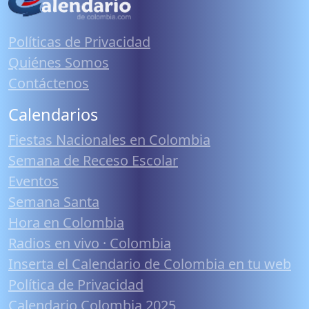
Políticas de Privacidad
Quiénes Somos
Contáctenos
Calendarios
Fiestas Nacionales en Colombia
Semana de Receso Escolar
Eventos
Semana Santa
Hora en Colombia
Radios en vivo · Colombia
Inserta el Calendario de Colombia en tu web
Política de Privacidad
Calendario Colombia 2025