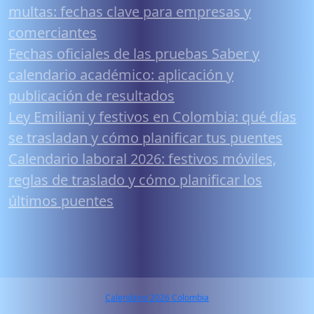
multas: fechas clave para empresas y
comerciantes
Fechas oficiales de las pruebas Saber y
calendario académico: aplicación y
publicación de resultados
Ley Emiliani y festivos en Colombia: qué días
se trasladan y cómo planificar tus puentes
Calendario laboral 2026: festivos móviles,
reglas de traslado y cómo planificar los
últimos puentes
Calendario 2026 Colombia