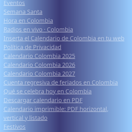
Eventos
Semana Santa
Hora en Colombia
Radios en vivo · Colombia
Inserta el Calendario de Colombia en tu web
Política de Privacidad
Calendario Colombia 2025
Calendario Colombia 2026
Calendario Colombia 2027
Cuenta regresiva de feriados en Colombia
Qué se celebra hoy en Colombia
Descargar calendario en PDF
Calendario imprimible: PDF horizontal,
vertical y listado
Festivos