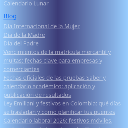
Calendario Lunar
Blog
Día Internacional de la Mujer
Día de la Madre
Día del Padre
Vencimientos de la matrícula mercantil y
multas: fechas clave para empresas y
comerciantes
Fechas oficiales de las pruebas Saber y
calendario académico: aplicación y
publicación de resultados
Ley Emiliani y festivos en Colombia: qué días
se trasladan y cómo planificar tus puentes
Calendario laboral 2026: festivos móviles,