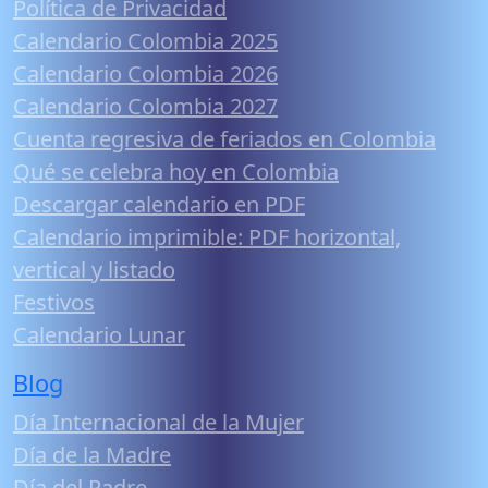
Política de Privacidad
Calendario Colombia 2025
Calendario Colombia 2026
Calendario Colombia 2027
Cuenta regresiva de feriados en Colombia
Qué se celebra hoy en Colombia
Descargar calendario en PDF
Calendario imprimible: PDF horizontal,
vertical y listado
Festivos
Calendario Lunar
Blog
Día Internacional de la Mujer
Día de la Madre
Día del Padre