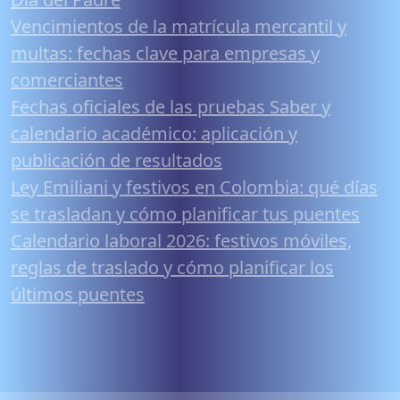
Vencimientos de la matrícula mercantil y
multas: fechas clave para empresas y
comerciantes
Fechas oficiales de las pruebas Saber y
calendario académico: aplicación y
publicación de resultados
Ley Emiliani y festivos en Colombia: qué días
se trasladan y cómo planificar tus puentes
Calendario laboral 2026: festivos móviles,
reglas de traslado y cómo planificar los
últimos puentes