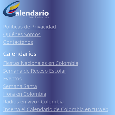
Políticas de Privacidad
Quiénes Somos
Contáctenos
Calendarios
Fiestas Nacionales en Colombia
Semana de Receso Escolar
Eventos
Semana Santa
Hora en Colombia
Radios en vivo · Colombia
Inserta el Calendario de Colombia en tu web