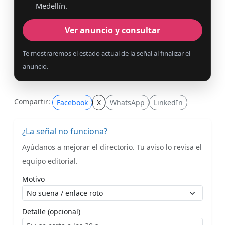
Medellín.
Ver anuncio y consultar
Te mostraremos el estado actual de la señal al finalizar el
anuncio.
Compartir:
Facebook
X
WhatsApp
LinkedIn
¿La señal no funciona?
Ayúdanos a mejorar el directorio. Tu aviso lo revisa el
equipo editorial.
Motivo
Detalle (opcional)