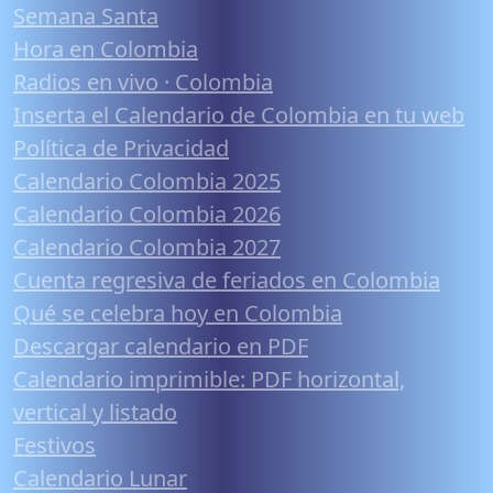
Semana Santa
Hora en Colombia
Radios en vivo · Colombia
Inserta el Calendario de Colombia en tu web
Política de Privacidad
Calendario Colombia 2025
Calendario Colombia 2026
Calendario Colombia 2027
Cuenta regresiva de feriados en Colombia
Qué se celebra hoy en Colombia
Descargar calendario en PDF
Calendario imprimible: PDF horizontal,
vertical y listado
Festivos
Calendario Lunar