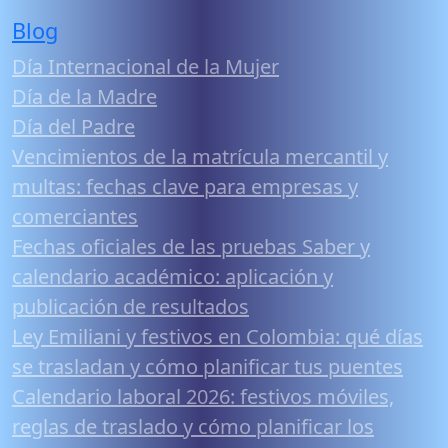
Blog
Día Internacional de la Mujer
Día de la Madre
Día del Padre
Vencimientos de la matrícula mercantil y
multas: fechas clave para empresas y
comerciantes
Fechas oficiales de las pruebas Saber y
calendario académico: aplicación y
publicación de resultados
Ley Emiliani y festivos en Colombia: qué días
se trasladan y cómo planificar tus puentes
Calendario laboral 2026: festivos móviles,
reglas de traslado y cómo planificar los