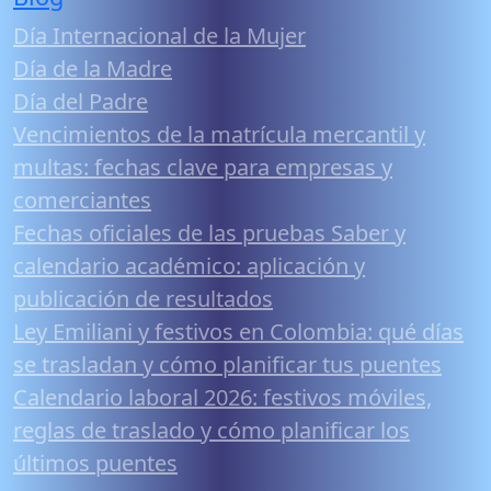
Día Internacional de la Mujer
Día de la Madre
Día del Padre
Vencimientos de la matrícula mercantil y
multas: fechas clave para empresas y
comerciantes
Fechas oficiales de las pruebas Saber y
calendario académico: aplicación y
publicación de resultados
Ley Emiliani y festivos en Colombia: qué días
se trasladan y cómo planificar tus puentes
Calendario laboral 2026: festivos móviles,
reglas de traslado y cómo planificar los
últimos puentes