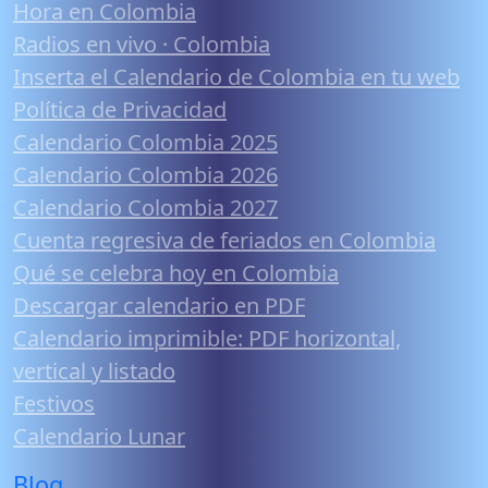
Hora en Colombia
Radios en vivo · Colombia
Inserta el Calendario de Colombia en tu web
Política de Privacidad
Calendario Colombia 2025
Calendario Colombia 2026
Calendario Colombia 2027
Cuenta regresiva de feriados en Colombia
Qué se celebra hoy en Colombia
Descargar calendario en PDF
Calendario imprimible: PDF horizontal,
vertical y listado
Festivos
Calendario Lunar
Blog