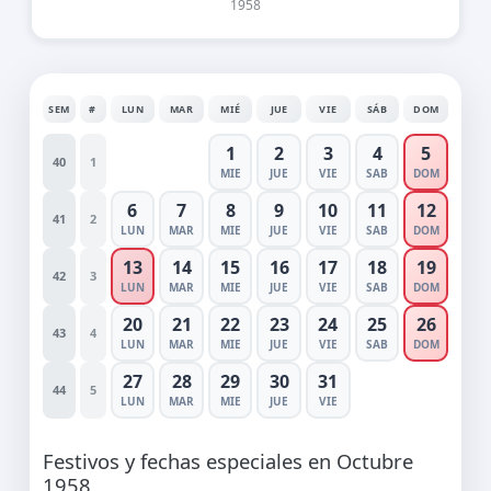
1958
SEM
#
LUN
MAR
MIÉ
JUE
VIE
SÁB
DOM
1
2
3
4
5
40
1
MIE
JUE
VIE
SAB
DOM
6
7
8
9
10
11
12
41
2
LUN
MAR
MIE
JUE
VIE
SAB
DOM
13
14
15
16
17
18
19
42
3
LUN
MAR
MIE
JUE
VIE
SAB
DOM
20
21
22
23
24
25
26
43
4
LUN
MAR
MIE
JUE
VIE
SAB
DOM
27
28
29
30
31
44
5
LUN
MAR
MIE
JUE
VIE
Festivos y fechas especiales en Octubre
1958