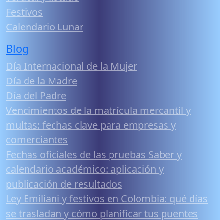
Festivos
Calendario Lunar
Blog
Día Internacional de la Mujer
Día de la Madre
Día del Padre
Vencimientos de la matrícula mercantil y
multas: fechas clave para empresas y
comerciantes
Fechas oficiales de las pruebas Saber y
calendario académico: aplicación y
publicación de resultados
Ley Emiliani y festivos en Colombia: qué días
se trasladan y cómo planificar tus puentes