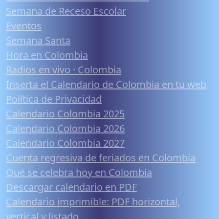
Semana de Receso Escolar
Eventos
Semana Santa
Hora en Colombia
Radios en vivo · Colombia
Inserta el Calendario de Colombia en tu web
Política de Privacidad
Calendario Colombia 2025
Calendario Colombia 2026
Calendario Colombia 2027
Cuenta regresiva de feriados en Colombia
Qué se celebra hoy en Colombia
Descargar calendario en PDF
Calendario imprimible: PDF horizontal,
vertical y listado