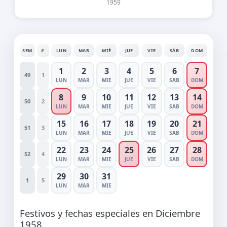
1959
SEM
#
LUN
MAR
MIÉ
JUE
VIE
SÁB
DOM
1
2
3
4
5
6
7
49
1
LUN
MAR
MIE
JUE
VIE
SAB
DOM
8
9
10
11
12
13
14
50
2
LUN
MAR
MIE
JUE
VIE
SAB
DOM
15
16
17
18
19
20
21
51
3
LUN
MAR
MIE
JUE
VIE
SAB
DOM
22
23
24
25
26
27
28
52
4
LUN
MAR
MIE
JUE
VIE
SAB
DOM
29
30
31
1
5
LUN
MAR
MIE
Festivos y fechas especiales en Diciembre
1958