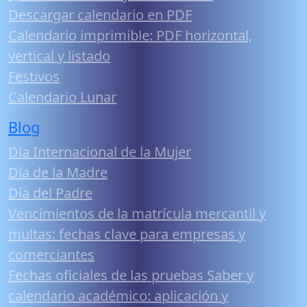
Descargar calendario en PDF
Calendario imprimible: PDF horizontal,
vertical y listado
Festivos
Calendario Lunar
Blog
Día Internacional de la Mujer
Día de la Madre
Día del Padre
Vencimientos de la matrícula mercantil y
multas: fechas clave para empresas y
comerciantes
Fechas oficiales de las pruebas Saber y
calendario académico: aplicación y