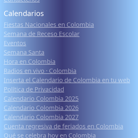
Calendarios
Fiestas Nacionales en Colombia
Semana de Receso Escolar
Eventos
Semana Santa
Hora en Colombia
Radios en vivo · Colombia
Inserta el Calendario de Colombia en tu web
Política de Privacidad
Calendario Colombia 2025
Calendario Colombia 2026
Calendario Colombia 2027
Cuenta regresiva de feriados en Colombia
Qué se celebra hoy en Colombia