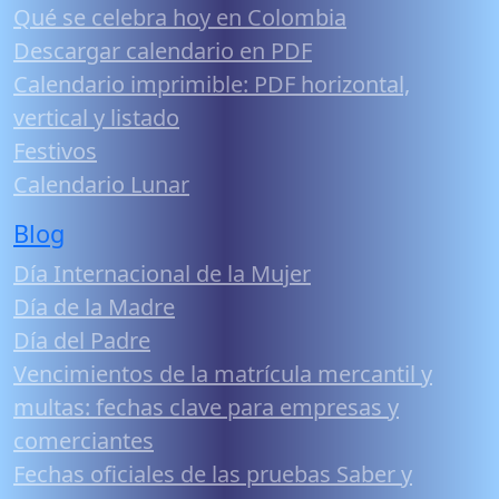
Qué se celebra hoy en Colombia
Descargar calendario en PDF
Calendario imprimible: PDF horizontal,
vertical y listado
Festivos
Calendario Lunar
Blog
Día Internacional de la Mujer
Día de la Madre
Día del Padre
Vencimientos de la matrícula mercantil y
multas: fechas clave para empresas y
comerciantes
Fechas oficiales de las pruebas Saber y