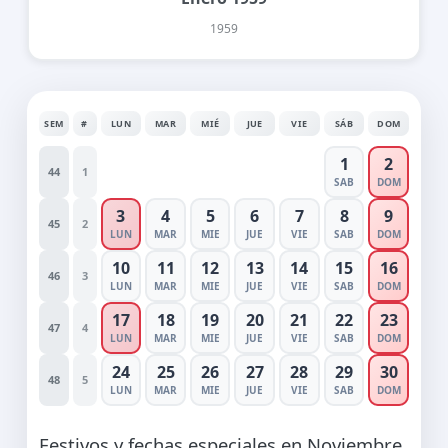
1959
SEM
#
LUN
MAR
MIÉ
JUE
VIE
SÁB
DOM
1
2
44
1
SAB
DOM
3
4
5
6
7
8
9
45
2
LUN
MAR
MIE
JUE
VIE
SAB
DOM
10
11
12
13
14
15
16
46
3
LUN
MAR
MIE
JUE
VIE
SAB
DOM
17
18
19
20
21
22
23
47
4
LUN
MAR
MIE
JUE
VIE
SAB
DOM
24
25
26
27
28
29
30
48
5
LUN
MAR
MIE
JUE
VIE
SAB
DOM
Festivos y fechas especiales en Noviembre