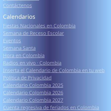
Contáctenos
Calendarios
Fiestas Nacionales en Colombia
Semana de Receso Escolar
Eventos
Semana Santa
Hora en Colombia
Radios en vivo · Colombia
Inserta el Calendario de Colombia en tu web
Política de Privacidad
Calendario Colombia 2025
Calendario Colombia 2026
Calendario Colombia 2027
Cuenta regresiva de feriados en Colombia