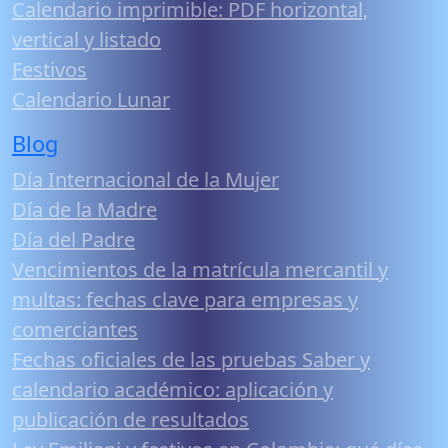
Calendario imprimible: PDF horizontal,
vertical y listado
Festivos
Calendario Lunar
Blog
Día Internacional de la Mujer
Día de la Madre
Día del Padre
Vencimientos de la matrícula mercantil y
multas: fechas clave para empresas y
comerciantes
Fechas oficiales de las pruebas Saber y
calendario académico: aplicación y
publicación de resultados