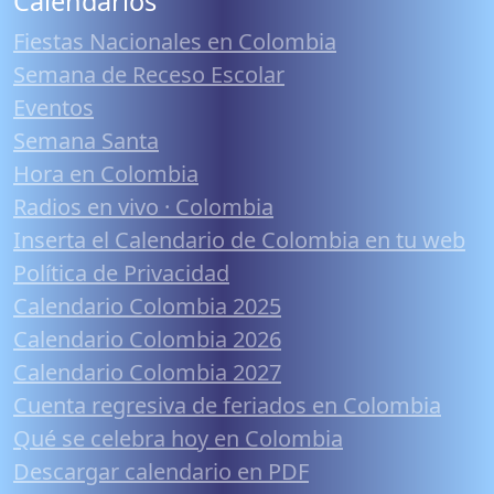
Calendarios
Fiestas Nacionales en Colombia
Semana de Receso Escolar
Eventos
Semana Santa
Hora en Colombia
Radios en vivo · Colombia
Inserta el Calendario de Colombia en tu web
Política de Privacidad
Calendario Colombia 2025
Calendario Colombia 2026
Calendario Colombia 2027
Cuenta regresiva de feriados en Colombia
Qué se celebra hoy en Colombia
Descargar calendario en PDF