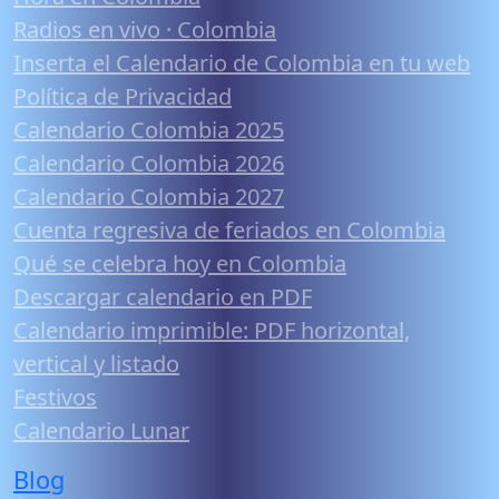
Radios en vivo · Colombia
Inserta el Calendario de Colombia en tu web
Política de Privacidad
Calendario Colombia 2025
Calendario Colombia 2026
Calendario Colombia 2027
Cuenta regresiva de feriados en Colombia
Qué se celebra hoy en Colombia
Descargar calendario en PDF
Calendario imprimible: PDF horizontal,
vertical y listado
Festivos
Calendario Lunar
Blog