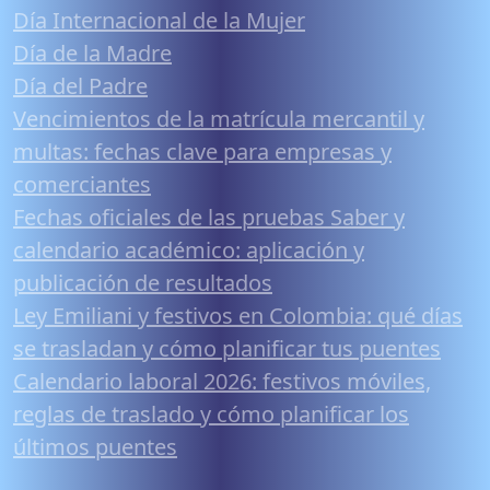
Día Internacional de la Mujer
Día de la Madre
Día del Padre
Vencimientos de la matrícula mercantil y
multas: fechas clave para empresas y
comerciantes
Fechas oficiales de las pruebas Saber y
calendario académico: aplicación y
publicación de resultados
Ley Emiliani y festivos en Colombia: qué días
se trasladan y cómo planificar tus puentes
Calendario laboral 2026: festivos móviles,
reglas de traslado y cómo planificar los
últimos puentes