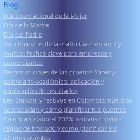
Blog
Día Internacional de la Mujer
Día de la Madre
Día del Padre
Vencimientos de la matrícula mercantil y
multas: fechas clave para empresas y
comerciantes
Fechas oficiales de las pruebas Saber y
calendario académico: aplicación y
publicación de resultados
Ley Emiliani y festivos en Colombia: qué días
se trasladan y cómo planificar tus puentes
Calendario laboral 2026: festivos móviles,
reglas de traslado y cómo planificar los
últimos puentes