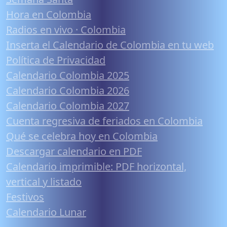
Hora en Colombia
Radios en vivo · Colombia
Inserta el Calendario de Colombia en tu web
Política de Privacidad
Calendario Colombia 2025
Calendario Colombia 2026
Calendario Colombia 2027
Cuenta regresiva de feriados en Colombia
Qué se celebra hoy en Colombia
Descargar calendario en PDF
Calendario imprimible: PDF horizontal,
vertical y listado
Festivos
Calendario Lunar